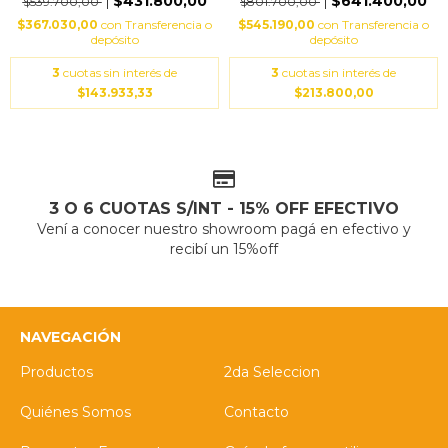
$431.800,00
$641.400,00
$539.700,00
$801.700,00
$367.030,00
con
Transferencia o
$545.190,00
con
Transferencia o
depósito
depósito
3
cuotas sin interés de
3
cuotas sin interés de
$143.933,33
$213.800,00
3 O 6 CUOTAS S/INT - 15% OFF EFECTIVO
Vení a conocer nuestro showroom pagá en efectivo y
recibí un 15%off
NAVEGACIÓN
Productos
2da Seleccion
Quiénes Somos
Contacto