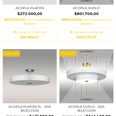
ACOPLA PLAFÓN
ACOPLA DUPLO
$272.000,00
$801.700,00
$231.200,00
con
Transferencia o
$681.445,00
con
Transferencia o
depósito
depósito
3
cuotas sin interés de
3
cuotas sin interés de
$90.666,67
$267.233,33
20
%
OFF
20
%
OFF
ACOPLA PLAFÓN XL - 2DA
ACOPLA DUPLO - 2DA
SELECCION
SELECCION