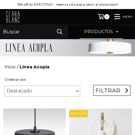
15% off en EFECTIVO - reserva cita para venir al showroom
MENÚ
0
PRODUCTOS
Inicio
/
Línea Acopla
Ordenar por
FILTRAR
19
%
OFF